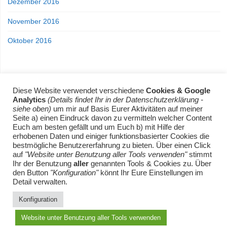
Dezember 2016
November 2016
Oktober 2016
Diese Website verwendet verschiedene
Cookies & Google
Analytics
(Details findet Ihr in der Datenschutzerklärung -
siehe oben)
um mir auf Basis Eurer Aktivitäten auf meiner
Seite a) einen Eindruck davon zu vermitteln welcher Content
Home
Was in meinen Regalen steht
Euch am besten gefällt und um Euch b) mit Hilfe der
Was auf meinem Tisch steht
Mit den Gedanken abschweifen
erhobenen Daten und einiger funktionsbasierter Cookies die
Datenschutz
Impressum
bestmögliche Benutzererfahrung zu bieten. Über einen Click
auf
"Website unter Benutzung aller Tools verwenden"
stimmt
Ihr der Benutzung
aller
genannten Tools & Cookies zu. Über
den Button
"Konfiguration"
könnt Ihr Eure Einstellungen im
Detail verwalten.
©2018 out[zoned].com | tech. games. movies. lifestyle.
Konfiguration
Powered by
Anima
&
WordPress.
Website unter Benutzung aller Tools verwenden