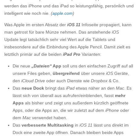
werden das iPhone und das iPad so leistungsfähig, persönlich und
intelligent wie noch nie.
(
apple.com
)
Was Apple im ersten Absatz der
iOS 11
Infoseite propagiert, kann
man getrost für bare Münze nehmen. Das anstehende
iOS
Update legt tatsächlich sehr viel Wert auf die Tablets und
insbesondere auf die Einbindung des Apple Pencil. Damit zielt es
letztlich primär auf die beiden
iPad Pro
Varianten:
Die neue
„Dateien“
App
soll uns den einfachen Zugriff auf all
unsere Files geben,
übergreifend
über unsere
iOS
Geräte,
den
iCloud Drive
oder auch Dienste wie
Dropbox
& Co.
Das
neue Dock
bringt das
iPad
etwas näher an den
Mac
. Es
lässt sich von überall aus aufrufen/einblenden, fasst
mehr
Apps
als bisher und zeigt uns außerdem kürzlich geöffnete
Apps, oder die Apps an, die wir zuletzt auf dem
iPhone
oder
dem
Mac
verwendet haben.
Das
verbesserte Multitasking
in
iOS 11
lässt uns direkt im
Dock eine zweite App öffnen. Danach bleiben beide Apps