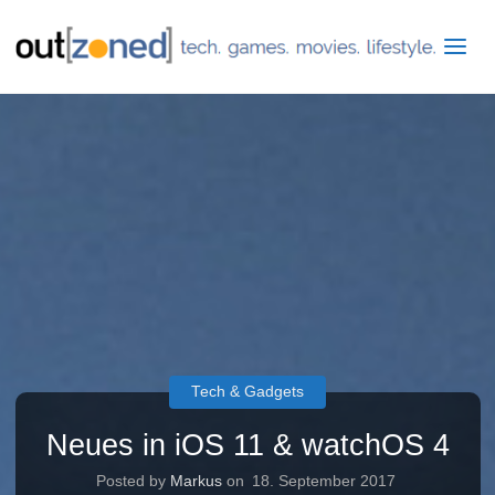
Tech & Gadgets
Neues in iOS 11 & watchOS 4
Posted by
Markus
on
18. September 2017