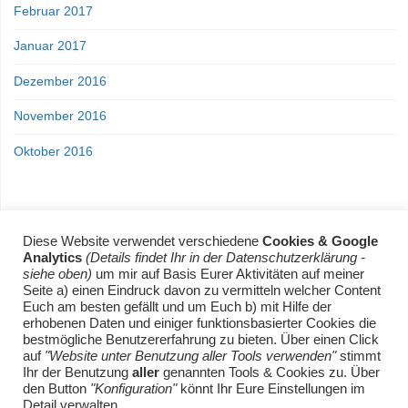
Februar 2017
Januar 2017
Dezember 2016
November 2016
Oktober 2016
Diese Website verwendet verschiedene
Cookies & Google
Analytics
(Details findet Ihr in der Datenschutzerklärung -
siehe oben)
um mir auf Basis Eurer Aktivitäten auf meiner
Seite a) einen Eindruck davon zu vermitteln welcher Content
Home
Was in meinen Regalen steht
Euch am besten gefällt und um Euch b) mit Hilfe der
Was auf meinem Tisch steht
Mit den Gedanken abschweifen
erhobenen Daten und einiger funktionsbasierter Cookies die
Datenschutz
Impressum
bestmögliche Benutzererfahrung zu bieten. Über einen Click
auf
"Website unter Benutzung aller Tools verwenden"
stimmt
Ihr der Benutzung
aller
genannten Tools & Cookies zu. Über
den Button
"Konfiguration"
könnt Ihr Eure Einstellungen im
Detail verwalten.