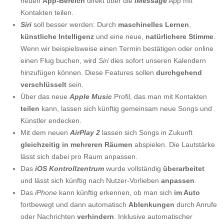
neuen
App-Bereich
direkt über die
iMessage
App mit
Kontakten teilen.
Siri
soll besser werden: Durch
maschinelles Lernen
,
künstliche Intelligenz
und eine neue,
natürlichere Stimme
.
Wenn wir beispielsweise einen Termin bestätigen oder online
einen Flug buchen, wird
Siri
dies sofort unseren Kalendern
hinzufügen können. Diese Features sollen
durchgehend
verschlüsselt
sein.
Über das neue
Apple Music
Profil, das man mit Kontakten
teilen
kann, lassen sich künftig gemeinsam neue Songs und
Künstler endecken.
Mit dem neuen
AirPlay 2
lassen sich Songs in Zukunft
gleichzeitig in mehreren Räumen
abspielen. Die Lautstärke
lässt sich dabei pro Raum anpassen.
Das
iOS Kontrollzentrum
wurde vollständig
überarbeitet
und lässt sich künftig nach Nutzer-Vorlieben
anpassen
.
Das
iPhone
kann künftig erkennen, ob man sich
im Auto
fortbewegt und dann automatisch
Ablenkungen
durch Anrufe
oder Nachrichten
verhindern
. Inklusive automatischer