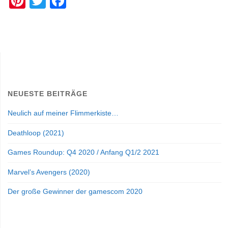
Pi
T
F
nt
wi
a
er
tt
c
e
er
e
st
b
o
o
NEUESTE BEITRÄGE
k
Neulich auf meiner Flimmerkiste…
Deathloop (2021)
Games Roundup: Q4 2020 / Anfang Q1/2 2021
Marvel’s Avengers (2020)
Der große Gewinner der gamescom 2020