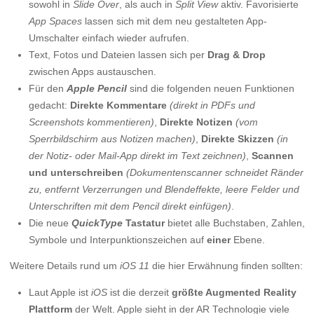
sowohl in
Slide Over
, als auch in
Split View
aktiv. Favorisierte
App Spaces
lassen sich mit dem neu gestalteten App-
Umschalter einfach wieder aufrufen.
Text, Fotos und Dateien lassen sich per
Drag & Drop
zwischen Apps austauschen.
Für den
Apple Pencil
sind die folgenden neuen Funktionen
gedacht:
Direkte Kommentare
(direkt in PDFs und
Screenshots kommentieren)
,
Direkte Notizen
(vom
Sperrbildschirm aus Notizen machen)
,
Direkte Skizzen
(in
der Notiz- oder Mail-App direkt im Text zeichnen)
,
Scannen
und unterschreiben
(Dokumentenscanner schneidet Ränder
zu, entfernt Verzerrungen und Blendeffekte, leere Felder und
Unterschriften mit dem Pencil direkt einfügen)
.
Die neue
QuickType
Tastatur
bietet alle Buchstaben, Zahlen,
Symbole und Interpunktionszeichen auf
einer
Ebene.
Weitere Details rund um
iOS 11
die hier Erwähnung finden sollten:
Laut Apple ist
iOS
ist die derzeit
größte Augmented Reality
Plattform
der Welt. Apple sieht in der AR Technologie viele